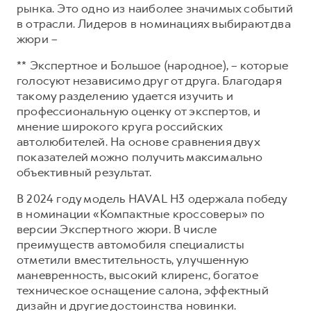
Сервис для корпоративных клиентов
рынка. Это одно из наиболее значимых событий
в отрасли. Лидеров в номинациях выбирают два
HAVAL Лизинг
АКСЕССУАРЫ HAVAL
жюри –
Автомобильные аксессуары
** Экспертное и Большое (народное), – которые
АКСЕССУАРЫ HAVAL
Коллекция PRO
голосуют независимо друг от друга. Благодаря
Автомобильные аксессуары
Коллекция Базовая
такому разделению удается изучить и
профессиональную оценку от экспертов, и
Коллекция PRO
Коллекция Детская
мнение широкого круга российских
Коллекция Базовая
автолюбителей. На основе сравнения двух
показателей можно получить максимально
Коллекция Детская
объективный результат.
В 2024 году модель HAVAL H3 одержала победу
в номинации «Компактные кроссоверы» по
версии Экспертного жюри. В числе
преимуществ автомобиля специалисты
отметили вместительность, улучшенную
маневренность, высокий клиренс, богатое
техническое оснащение салона, эффектный
дизайн и другие достоинства новинки.