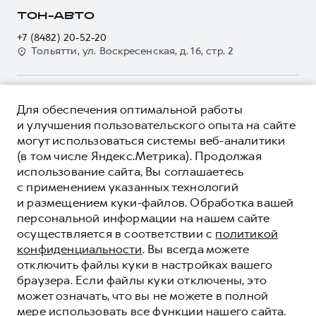
Страхование
О дилере
ТОН-АВТО
Электронный ПТС
Кредит
Наша команда
+7 (8482) 20-52-20
GWM Безопасность
Для малого бизнеса
Тольятти, ул. Воскресенская, д. 16, стр. 2
Контакты
Гарантия HAVAL
Корпоративным клиентам
Мобильное приложение GWM
Крупным корпоративным клиентам
О ПРОДУКТЕ
Программа «HAVAL Защита+»
Для обеспечения оптимальной работы
Система управления автопарком
КРЕДИТНЫЕ ПРОГРАММЫ
и улучшения пользовательского опыта на сайте
Руководства по эксплуатации
Сервис для корпоративных клиентов
могут использоваться системы веб-аналитики
ЦЕНЫ И ВЫГОДЫ
Подписки
(в том числе Яндекс.Метрика). Продолжая
HAVAL Лизинг
ЮРИДИЧЕСКАЯ ИНФОРМАЦИЯ
использование сайта, Вы соглашаетесь
Автомобильные аксессуары
Автомобильные аксессуары
Вся представленная на сайте информация, касающаяся
с применением указанных технологий
Коллекция PRO
автомобилей и сервисного обслуживания, носит
Коллекция PRO
и размещением куки-файлов. Обработка вашей
информационный характер и не является публичной офертой.
****На некоторых автомобилях HAVAL может отсутствовать
персональной информации на нашем сайте
Коллекция Базовая
Показать все
Коллекция Базовая
Все цены, указанные на данном сайте, носят информационный
система / устройство вызова экстренных оперативных служб
осуществляется в соответствии с
политикой
характер и являются максимально рекомендуемыми
Коллекция Детская
(блок ЭРА-ГЛОНАСС).
Коллекция Детская
розничными ценами по расчетам дистрибьютора (ООО «Грейт
конфиденциальности
. Вы всегда можете
Волл Мотор Рус»). Для получения подробной информации
© 2026 ООО «Грейт Волл Мотор Рус»
отключить файлы куки в настройках вашего
просьба обращаться к ближайшему официальному дилеру ООО
браузера. Если файлы куки отключены, это
© 2026 ООО «УК «Тон-Авто»
«Грейт Волл Мотор Рус» либо по телефону Горячей линии 8 (800)
может означать, что вы не можете в полной
Политика конфиденциальности
511-59-86, либо на сайте. Опубликованная на данном сайте
мере использовать все функции нашего сайта.
информация может быть изменена в любое время без
Юридическая информация