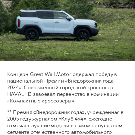
Тест-драйв
СЕРВИСНОЕ ОБСЛУЖИВАНИЕ
О дилере
Трейд-ин
Нулевое ТО
Наша команда
H7
H9
Программа «Помощь на дороге»
Контакты
от 3 799 000 ₽
от 4 799 000 ₽
КРЕДИТ И СТРАХОВАНИЕ
Регламенты технического обслуживания
Кредитный калькулятор
Электронный ПТС
Страхование
Кредит
ПОДДЕРЖКА
Концерн Great Wall Motor одержал победу в
GWM Безопасность
национальной Премии «Внедорожник года
2024». Современный городской кроссовер
КОРПОРАТИВНЫМ КЛИЕНТАМ
Гарантия HAVAL
HAVAL H3 завоевал первенство в номинации
Для малого бизнеса
Мобильное приложение GWM
«Компактные кроссоверы».
Корпоративным клиентам
Программа «HAVAL Защита+»
** Премия «Внедорожник года», учрежденная в
Крупным корпоративным клиентам
Руководства по эксплуатации
2005 году журналом «Клуб 4х4», ежегодно
отмечает лучшие модели в самом популярном
Система управления автопарком
Подписки
сегменте отечественного автомобильного