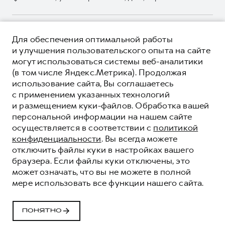
Контакты
Гарантия HAVAL
Корпоративным клиентам
Мобильное приложение GWM
Крупным корпоративным клиентам
О ПРОДУКТЕ
Программа «HAVAL Защита+»
Для обеспечения оптимальной работы
Система управления автопарком
КРЕДИТНЫЕ ПРОГРАММЫ
и улучшения пользовательского опыта на сайте
Руководства по эксплуатации
Сервис для корпоративных клиентов
могут использоваться системы веб-аналитики
ЦЕНЫ И ВЫГОДЫ
Подписки
HAVAL Лизинг
(в том числе Яндекс.Метрика). Продолжая
ЮРИДИЧЕСКАЯ ИНФОРМАЦИЯ
использование сайта, Вы соглашаетесь
Автомобильные аксессуары
Автомобильные аксессуары
Вся представленная на сайте информация, касающаяся
с применением указанных технологий
Коллекция PRO
автомобилей и сервисного обслуживания, носит
Коллекция PRO
и размещением куки-файлов. Обработка вашей
информационный характер и не является публичной офертой.
****На некоторых автомобилях HAVAL может отсутствовать
Коллекция Базовая
персональной информации на нашем сайте
Показать все
Коллекция Базовая
Все цены, указанные на данном сайте, носят информационный
система / устройство вызова экстренных оперативных служб
осуществляется в соответствии с
политикой
характер и являются максимально рекомендуемыми
Коллекция Детская
(блок ЭРА-ГЛОНАСС).
Коллекция Детская
розничными ценами по расчетам дистрибьютора (ООО «Грейт
конфиденциальности
. Вы всегда можете
Волл Мотор Рус»). Для получения подробной информации
© 2026 ООО «Грейт Волл Мотор Рус»
отключить файлы куки в настройках вашего
просьба обращаться к ближайшему официальному дилеру ООО
© 2026 ООО «УК «Тон-Авто»
браузера. Если файлы куки отключены, это
«Грейт Волл Мотор Рус» либо по телефону Горячей линии 8 (800)
может означать, что вы не можете в полной
Политика конфиденциальности
511-59-86, либо на сайте. Опубликованная на данном сайте
мере использовать все функции нашего сайта.
информация может быть изменена в любое время без
Юридическая информация
предварительного уведомления.
Сделано в ПЕРКС
ПОНЯТНО