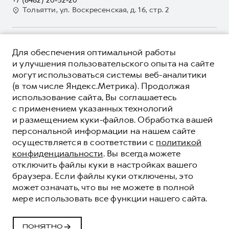
+7 (8482) 20-52-20
GWM Безопасность
Для малого бизнеса
Тольятти, ул. Воскресенская, д. 16, стр. 2
Контакты
Гарантия HAVAL
Корпоративным клиентам
Мобильное приложение GWM
Крупным корпоративным клиентам
О ПРОДУКТЕ
Программа «HAVAL Защита+»
Для обеспечения оптимальной работы
Система управления автопарком
КРЕДИТНЫЕ ПРОГРАММЫ
и улучшения пользовательского опыта на сайте
Руководства по эксплуатации
Сервис для корпоративных клиентов
могут использоваться системы веб-аналитики
ЦЕНЫ И ВЫГОДЫ
Подписки
HAVAL Лизинг
(в том числе Яндекс.Метрика). Продолжая
ЮРИДИЧЕСКАЯ ИНФОРМАЦИЯ
использование сайта, Вы соглашаетесь
Автомобильные аксессуары
Автомобильные аксессуары
Вся представленная на сайте информация, касающаяся
с применением указанных технологий
Коллекция PRO
автомобилей и сервисного обслуживания, носит
Коллекция PRO
и размещением куки-файлов. Обработка вашей
информационный характер и не является публичной офертой.
****На некоторых автомобилях HAVAL может отсутствовать
Коллекция Базовая
персональной информации на нашем сайте
Показать все
Коллекция Базовая
Все цены, указанные на данном сайте, носят информационный
система / устройство вызова экстренных оперативных служб
осуществляется в соответствии с
политикой
характер и являются максимально рекомендуемыми
Коллекция Детская
(блок ЭРА-ГЛОНАСС).
Коллекция Детская
розничными ценами по расчетам дистрибьютора (ООО «Грейт
конфиденциальности
. Вы всегда можете
Волл Мотор Рус»). Для получения подробной информации
© 2026 ООО «Грейт Волл Мотор Рус»
отключить файлы куки в настройках вашего
просьба обращаться к ближайшему официальному дилеру ООО
© 2026 ООО «УК «Тон-Авто»
браузера. Если файлы куки отключены, это
«Грейт Волл Мотор Рус» либо по телефону Горячей линии 8 (800)
может означать, что вы не можете в полной
Политика конфиденциальности
511-59-86, либо на сайте. Опубликованная на данном сайте
мере использовать все функции нашего сайта.
информация может быть изменена в любое время без
Юридическая информация
предварительного уведомления.
Сделано в ПЕРКС
ПОНЯТНО