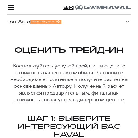
Тон-Авто
ЛУЧШИЙ ДИЛЕР
ОЦЕНИТЬ ТРЕЙД-ИН
Модели
Покупателям
Владельцам
Спецпредложения
О дилере
Воспользуйтесь услугой трейд-ин и оцените
стоимость вашего автомобиля. Заполните
необходимые поля ниже и получите расчет на
основе данных Авто.ру. Полученный расчет
ВЫБОР И ПОКУПКА
СЕРВИС
СПЕЦПРЕДЛОЖЕНИЯ
БРЕНД HAVAL
является предварительным, финальная
Автомобили в наличии
Все о сервисе
Покупателям
О бренде
стоимость согласуется в дилерском центре.
Конфигуратор HAVAL
Запись на сервис
Владельцам
Новости
H3
Аксессуары HAVAL
Моторное масло
О GWM
H5
ШАГ 1: ВЫБЕРИТЕ
от 2 499 000 ₽
от 4 049 000 ₽
ИНТЕРЕСУЮЩИЙ ВАС
Каталоги и прайс-листы
Стоимость ТО
HAVAL
Программа «HAVAL Защита+»
ИНФОРМАЦИЯ О ДИЛЕРЕ