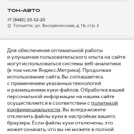
О GWM
Регламенты технического обслуживания
Страхование
О дилере
ТОН-АВТО
Электронный ПТС
Кредит
Наша команда
+7 (8482) 20-52-20
GWM Безопасность
Для малого бизнеса
Тольятти, ул. Воскресенская, д. 16, стр. 2
Контакты
Гарантия HAVAL
Корпоративным клиентам
Мобильное приложение GWM
Крупным корпоративным клиентам
О ПРОДУКТЕ
Программа «HAVAL Защита+»
Для обеспечения оптимальной работы
Система управления автопарком
КРЕДИТНЫЕ ПРОГРАММЫ
и улучшения пользовательского опыта на сайте
Руководства по эксплуатации
Сервис для корпоративных клиентов
могут использоваться системы веб-аналитики
ЦЕНЫ И ВЫГОДЫ
Подписки
HAVAL Лизинг
(в том числе Яндекс.Метрика). Продолжая
ЮРИДИЧЕСКАЯ ИНФОРМАЦИЯ
использование сайта, Вы соглашаетесь
Автомобильные аксессуары
Автомобильные аксессуары
Вся представленная на сайте информация, касающаяся
с применением указанных технологий
Коллекция PRO
автомобилей и сервисного обслуживания, носит
Коллекция PRO
и размещением куки-файлов. Обработка вашей
информационный характер и не является публичной офертой.
****На некоторых автомобилях HAVAL может отсутствовать
Коллекция Базовая
персональной информации на нашем сайте
Показать все
Коллекция Базовая
Все цены, указанные на данном сайте, носят информационный
система / устройство вызова экстренных оперативных служб
осуществляется в соответствии с
политикой
характер и являются максимально рекомендуемыми
Коллекция Детская
(блок ЭРА-ГЛОНАСС).
Коллекция Детская
розничными ценами по расчетам дистрибьютора (ООО «Грейт
конфиденциальности
. Вы всегда можете
Волл Мотор Рус»). Для получения подробной информации
© 2026 ООО «Грейт Волл Мотор Рус»
отключить файлы куки в настройках вашего
просьба обращаться к ближайшему официальному дилеру ООО
© 2026 ООО «УК «Тон-Авто»
браузера. Если файлы куки отключены, это
«Грейт Волл Мотор Рус» либо по телефону Горячей линии 8 (800)
может означать, что вы не можете в полной
Политика конфиденциальности
511-59-86, либо на сайте. Опубликованная на данном сайте