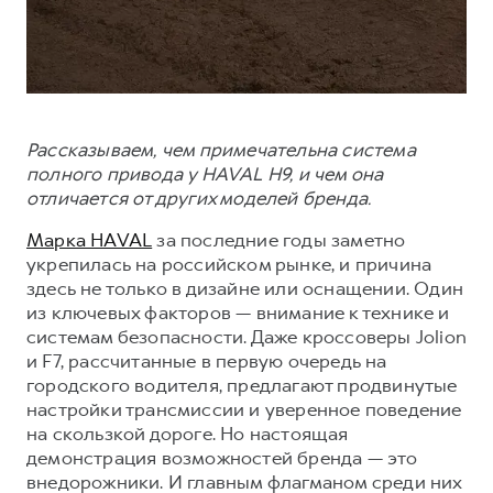
Сервис для корпоративных клиентов
HAVAL Лизинг
АКСЕССУАРЫ HAVAL
Автомобильные аксессуары
АКСЕССУАРЫ HAVAL
Коллекция PRO
Автомобильные аксессуары
Коллекция Базовая
Рассказываем, чем примечательна система
полного привода у HAVAL H9, и чем она
Коллекция PRO
Коллекция Детская
отличается от других моделей бренда.
Коллекция Базовая
Марка HAVAL
за последние годы заметно
Коллекция Детская
укрепилась на российском рынке, и причина
здесь не только в дизайне или оснащении. Один
из ключевых факторов — внимание к технике и
системам безопасности. Даже кроссоверы Jolion
и F7, рассчитанные в первую очередь на
городского водителя, предлагают продвинутые
настройки трансмиссии и уверенное поведение
на скользкой дороге. Но настоящая
демонстрация возможностей бренда — это
внедорожники. И главным флагманом среди них