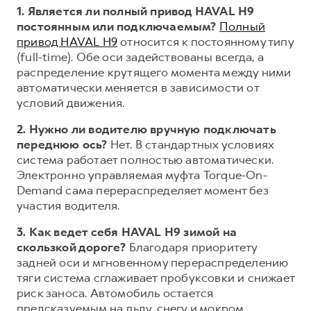
1. Является ли полный привод HAVAL H9
постоянным или подключаемым?
Полный
привод HAVAL H9
относится к постоянному типу
(full-time). Обе оси задействованы всегда, а
распределение крутящего момента между ними
автоматически меняется в зависимости от
условий движения.
2. Нужно ли водителю вручную подключать
переднюю ось?
Нет. В стандартных условиях
система работает полностью автоматически.
Электронно управляемая муфта Torque-On-
Demand сама перераспределяет момент без
участия водителя.
3. Как ведет себя HAVAL H9 зимой на
скользкой дороге?
Благодаря приоритету
задней оси и мгновенному перераспределению
тяги система сглаживает пробуксовки и снижает
риск заноса. Автомобиль остается
предсказуемым на льду, снегу и мокром