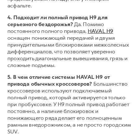
асфальте.
4. Подходит ли полный привод H9 для
серьезного бездорожья?
Да. Помимо
постоянного полного привода,
HAVAL H9
оснащен понижающей передачей и двумя
принудительными блокировками межколесных
дифференциалов, что позволяет уверенно
проходить диагональные вывешивания, грязь и
сложные подъемы.
5. В чем отличие системы HAVAL H9 от
привода обычных кроссоверов?
Большинство
кроссоверов используют подключаемый
полный привод, который активируется только
при пробуксовке. У H9 полный привод работает
постоянно, а наличие блокировок и
понижающего ряда делает его полноценным
рамным внедорожником, а не просто городским
SUV.