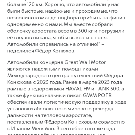
больше 120 км. Хорошо, что автомобили у нас
были быстрые, надёжные и проходимые, что
позволило команде подбора прибыть на финиш
одновременно с нами. Мы вместе собрали
оболочку аэростата весом в 300 кг и погрузили
её в кузов пикапа, чтобы вывезти с поля.
Автомобили справились на отлично!” –
поделился Фёдор Конюхов.
Автомобили концерна Great Wall Motor
являются надежными помощниками
Международного центра путешествий Фёдора
Конюхова с 2023 года. Ранее в марте 2023 года
рамные внедорожники HAVAL H9 и TANK 300, а
также функциональный пикап GWM POER
обеспечивали логистическую поддержку в ходе
установки абсолютного мирового рекорда
дальности на тепловом аэростате,
поставленным Фёдором Конюховым совместно
с Иваном Меняйло. В сентябре того же года
состоялся полёт на мотопараплане над