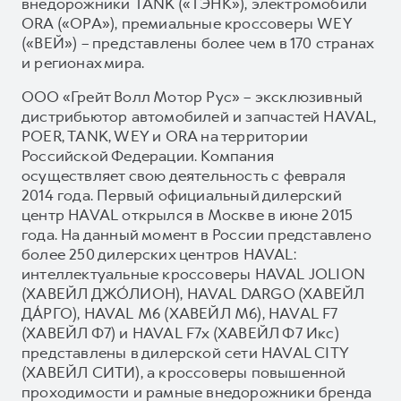
внедорожники TANK («ТЭНК»), электромобили
ORA («ОРА»), премиальные кроссоверы WEY
(«ВЕЙ») – представлены более чем в 170 странах
и регионах мира.
ООО «Грейт Волл Мотор Рус» – эксклюзивный
дистрибьютор автомобилей и запчастей HAVAL,
POER, TANK, WEY и ORA на территории
Российской Федерации. Компания
осуществляет свою деятельность с февраля
2014 года. Первый официальный дилерский
центр HAVAL открылся в Москве в июне 2015
года. На данный момент в России представлено
более 250 дилерских центров HAVAL:
интеллектуальные кроссоверы HAVAL JOLION
(ХАВЕЙЛ ДЖО́ЛИОН), HAVAL DARGO (ХАВЕЙЛ
ДА́РГО), HAVAL М6 (ХАВЕЙЛ M6), HAVAL F7
(ХАВЕЙЛ Ф7) и HAVAL F7x (ХАВЕЙЛ Ф7 Икс)
представлены в дилерской сети HAVAL CITY
(ХАВЕЙЛ СИТИ), а кроссоверы повышенной
проходимости и рамные внедорожники бренда