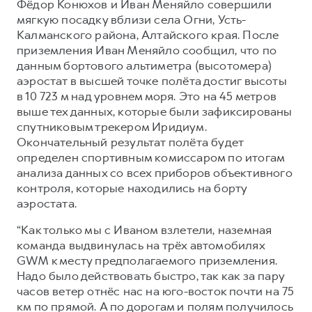
Фёдор Конюхов и Иван Меняйло совершили
мягкую посадку вблизи села Огни, Усть-
Калманского района, Алтайского края. После
приземления Иван Меняйло сообщил, что по
данным бортового альтиметра (высотомера)
аэростат в высшей точке полёта достиг высоты
в 10 723 м над уровнем моря. Это на 45 метров
выше тех данных, которые были зафиксированы
спутниковым трекером Иридиум.
Окончательный результат полёта будет
определен спортивным комиссаром по итогам
анализа данных со всех приборов объективного
контроля, которые находились на борту
аэростата.
“Как только мы c Иваном взлетели, наземная
команда выдвинулась на трёх автомобилях
GWM к месту предполагаемого приземления.
Надо было действовать быстро, так как за пару
часов ветер отнёс нас на юго-восток почти на 75
км по прямой. А по дорогам и полям получилось