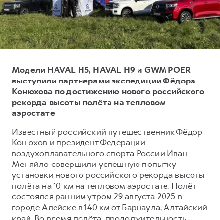
Тест-драйв
СЕРВИСНОЕ ОБСЛУЖИВАНИЕ
О дилере
Трейд-ин
Нулевое ТО
Наша команда
H7
H9
Программа «Помощь на дороге»
Контакты
от 3 799 000 ₽
от 4 799 000 ₽
КРЕДИТ И СТРАХОВАНИЕ
Регламенты технического обслуживания
Модели HAVAL H5, HAVAL H9 и GWM POER
Кредитный калькулятор
Электронный ПТС
выступили партнерами экспедиции Фёдора
Конюхова по достижению нового российского
Страхование
рекорда высоты полёта на тепловом
Кредит
ПОДДЕРЖКА
аэростате
GWM Безопасность
Известный российский путешественник Фёдор
Конюхов и президент Федерации
КОРПОРАТИВНЫМ КЛИЕНТАМ
Гарантия HAVAL
воздухоплавательного спорта России Иван
Для малого бизнеса
Мобильное приложение GWM
Меняйло совершили успешную попытку
Корпоративным клиентам
Программа «HAVAL Защита+»
установки нового российского рекорда высоты
полёта на 10 км на тепловом аэростате. Полёт
Крупным корпоративным клиентам
Руководства по эксплуатации
состоялся ранним утром 29 августа 2025 в
Система управления автопарком
Подписки
городе Алейске в 140 км от Барнаула, Алтайский
край. Во время полёта, продолжительность