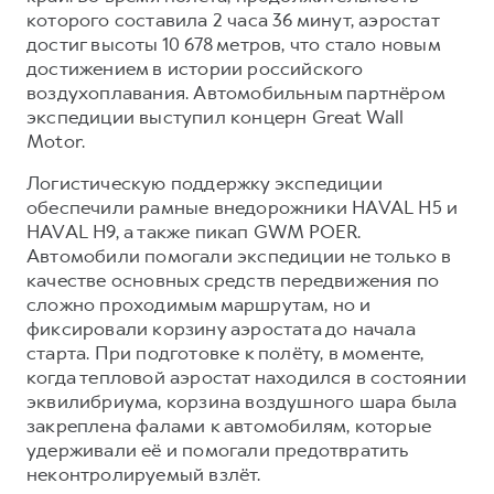
Сервис для корпоративных клиентов
которого составила 2 часа 36 минут, аэростат
HAVAL Лизинг
АКСЕССУАРЫ HAVAL
достиг высоты 10 678 метров, что стало новым
достижением в истории российского
Автомобильные аксессуары
воздухоплавания. Автомобильным партнёром
АКСЕССУАРЫ HAVAL
Коллекция PRO
экспедиции выступил концерн Great Wall
Motor.
Автомобильные аксессуары
Коллекция Базовая
Коллекция PRO
Коллекция Детская
Логистическую поддержку экспедиции
обеспечили рамные внедорожники HAVAL H5 и
Коллекция Базовая
HAVAL H9, а также пикап GWM POER.
Коллекция Детская
Автомобили помогали экспедиции не только в
качестве основных средств передвижения по
сложно проходимым маршрутам, но и
фиксировали корзину аэростата до начала
старта. При подготовке к полёту, в моменте,
когда тепловой аэростат находился в состоянии
эквилибриума, корзина воздушного шара была
закреплена фалами к автомобилям, которые
удерживали её и помогали предотвратить
неконтролируемый взлёт.