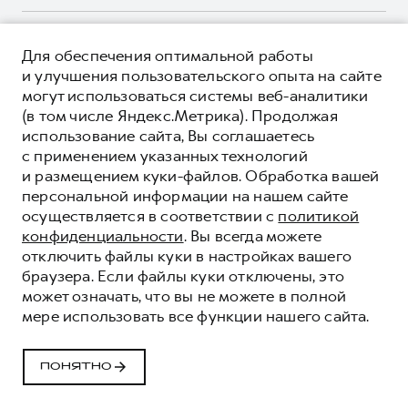
Корпоративным клиентам
Мобильное приложение GWM
Крупным корпоративным клиентам
О ПРОДУКТЕ
Программа «HAVAL Защита+»
Для обеспечения оптимальной работы
Система управления автопарком
КРЕДИТНЫЕ ПРОГРАММЫ
и улучшения пользовательского опыта на сайте
Руководства по эксплуатации
Сервис для корпоративных клиентов
могут использоваться системы веб-аналитики
ЦЕНЫ И ВЫГОДЫ
Подписки
(в том числе Яндекс.Метрика). Продолжая
HAVAL Лизинг
ЮРИДИЧЕСКАЯ ИНФОРМАЦИЯ
использование сайта, Вы соглашаетесь
Автомобильные аксессуары
Автомобильные аксессуары
Вся представленная на сайте информация, касающаяся
с применением указанных технологий
Коллекция PRO
автомобилей и сервисного обслуживания, носит
Коллекция PRO
и размещением куки-файлов. Обработка вашей
информационный характер и не является публичной офертой.
****На некоторых автомобилях HAVAL может отсутствовать
персональной информации на нашем сайте
Коллекция Базовая
Показать все
Коллекция Базовая
Все цены, указанные на данном сайте, носят информационный
система / устройство вызова экстренных оперативных служб
осуществляется в соответствии с
политикой
характер и являются максимально рекомендуемыми
Коллекция Детская
(блок ЭРА-ГЛОНАСС).
Коллекция Детская
розничными ценами по расчетам дистрибьютора (ООО «Грейт
конфиденциальности
. Вы всегда можете
Волл Мотор Рус»). Для получения подробной информации
© 2026 ООО «Грейт Волл Мотор Рус»
отключить файлы куки в настройках вашего
просьба обращаться к ближайшему официальному дилеру ООО
браузера. Если файлы куки отключены, это
© 2026 ООО «УК «Тон-Авто»
«Грейт Волл Мотор Рус» либо по телефону Горячей линии 8 (800)
может означать, что вы не можете в полной
Политика конфиденциальности
511-59-86, либо на сайте. Опубликованная на данном сайте
мере использовать все функции нашего сайта.
информация может быть изменена в любое время без
Юридическая информация
предварительного уведомления.
Сделано в ПЕРКС
ПОНЯТНО