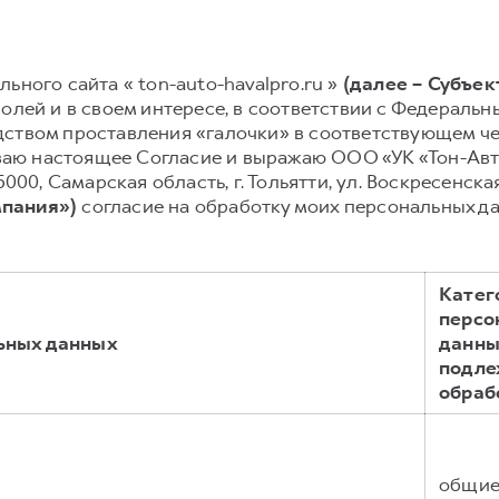
ьного сайта « ton-auto-havalpro.ru »
(далее – Субъек
волей и в своем интересе, в соответствии с Федеральны
ством проставления «галочки» в соответствующем чек
сываю настоящее Согласие и выражаю ООО «УК «Тон-А
000, Самарская область, г. Тольятти, ул. Воскресенская, 
мпания»)
согласие на обработку моих персональных д
Катег
персо
ьных данных
данны
подл
обраб
общи