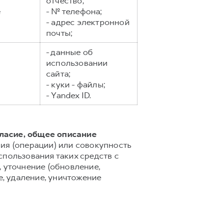
отчество;
е
- № телефона;
- адрес электронной
почты;
- данные об
использовании
сайта;
- куки - файлы;
- Yandex ID.
гласие, общее описание
ия (операции) или совокупность
спользования таких средств с
 уточнение (обновление,
е, удаление, уничтожение