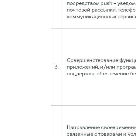
посредством push – уведом
почтовой рассылки, телеф
коммуникационных сервисов, 
Совершенствование функци
3.
приложений, и/или програ
поддержка, обеспечение б
Направление своевременны
связанные с товарами и ус