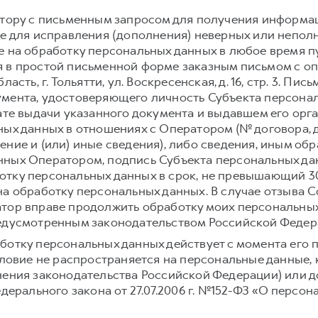
атору с письменным запросом для получения информа
же для исправления (дополнения) неверных или непол
е на обработку персональных данных в любое время 
 в простой письменной форме заказным письмом с о
асть, г. Тольятти, ул. Воскресенская, д. 16, стр. 3. П
мента, удостоверяющего личность Субъекта персонал
дате выдачи указанного документа и выдавшем его орг
ных данных в отношениях с Оператором (№ договора, 
ение и (или) иные сведения), либо сведения, иным о
ных Оператором, подпись Субъекта персональных дан
тку персональных данных в срок, не превышающий 30 
на обработку персональных данных. В случае отзыва С
тор вправе продолжить обработку моих персональных
редусмотренным законодательством Российской Федер
ботку персональных данных действует с момента его 
условие не распространяется на персональные данные,
нения законодательства Российской Федерации) или до
едерального закона от 27.07.2006 г. №152-ФЗ «О персон