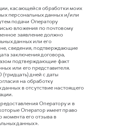
ции, касающейся обработки моих
ных персональных данных и/или
путем подачи Оператору
писью вложения по почтовому
исьменное заявление должно
ьных данных или его
ане, сведения, подтверждающие
дата заключения договора,
бразом подтверждающие факт
ных или его представителя.
(тридцать) дней с даты
огласия на обработку
 данных в отсутствие настоящего
ации.
предоставления Оператору и в
 которые Оператор имеет право
 момента его отзыва в
альных данных».