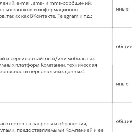
лений, e-mail, sms- и mms-сообщений,
иные
онных звонков и информационно-
таких как ВКонтакте, Telegram и т.д.:
общи
й и сервисов сайтов и/или мобильных
ммных платформ Компании, техническая
езопасности персональных данных:
иные
общи
х ответов на запросы и обращения,
лугами, предоставляемыми Компанией и ее